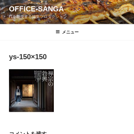
コ
OFFICE-SANGA
ン
ITを駆使する編集プロダクション
テ
ン
ツ
メニュー
へ
ス
キ
ys-150×150
ッ
プ