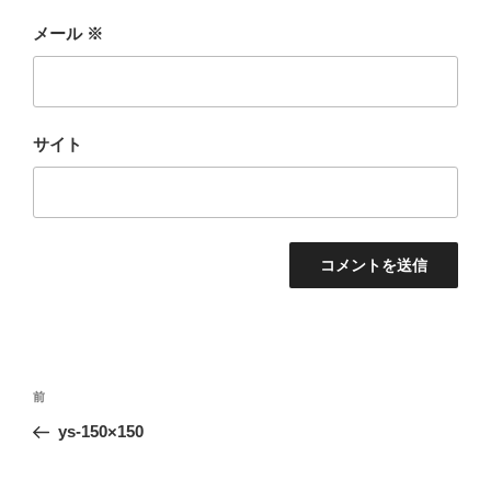
メール
※
サイト
投
前
前
稿
の
ys-150×150
ナ
投
ビ
稿