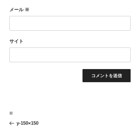
メール
※
サイト
投
前
前
稿
の
y-150×150
ナ
投
ビ
稿