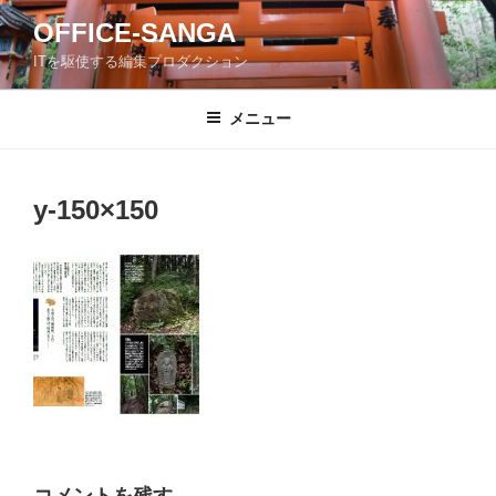
コ
OFFICE-SANGA
ン
ITを駆使する編集プロダクション
テ
ン
ツ
メニュー
へ
ス
キ
y-150×150
ッ
プ