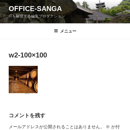
コ
OFFICE-SANGA
ン
ITを駆使する編集プロダクション
テ
ン
ツ
メニュー
へ
ス
キ
w2-100×100
ッ
プ
コメントを残す
メールアドレスが公開されることはありません。
※
が付