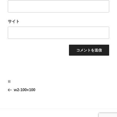
サイト
投
前
前
稿
の
w2-100×100
ナ
投
ビ
稿
ゲ
ー