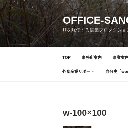
コ
ン
テ
OFFICE-SA
ン
ITを駆使する編集プロダクショ
ツ
へ
ス
キ
TOP
事務所案内
事業案
ッ
プ
外食産業サポート
自分史「wonde
w-100×100