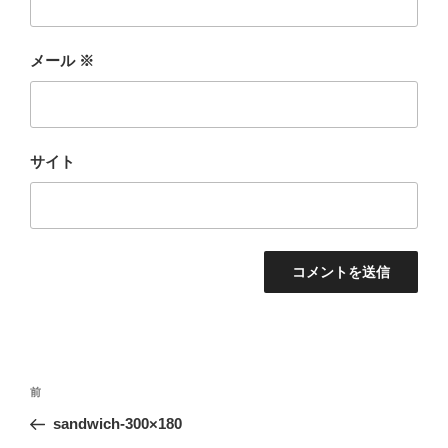
メール
※
サイト
投
前
前
稿
の
sandwich-300×180
ナ
投