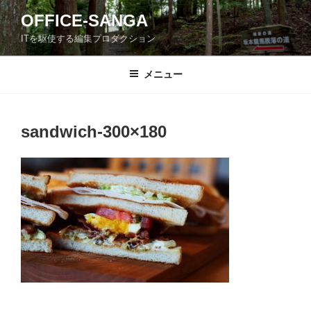
コ
OFFICE-SANGA
ン
ITを駆使する編集プロダクション
テ
ン
ツ
メニュー
へ
ス
キ
sandwich-300×180
ッ
プ