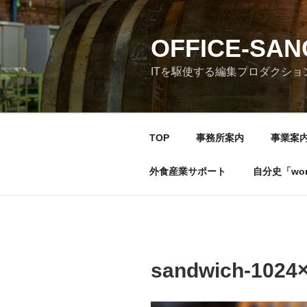
コ
ン
テ
OFFICE-SA
ン
ITを駆使する編集プロダクショ
ツ
へ
ス
キ
TOP
事務所案内
事業案
ッ
プ
外食産業サポート
自分史「wonde
sandwich-1024