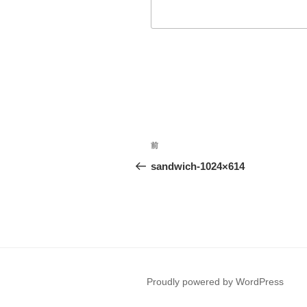
投
前
前
稿
の
sandwich-1024×614
投
ナ
稿
ビ
ゲ
ー
Proudly powered by WordPress
シ