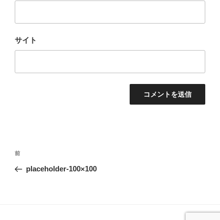
サイト
投
前
前
稿
の
placeholder-100×100
ナ
投
ビ
稿
ゲ
ー