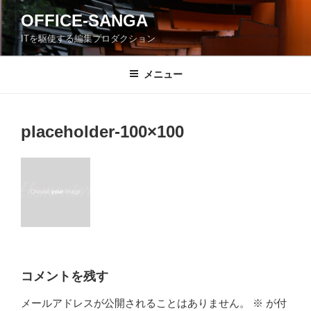
コ
OFFICE-SANGA
ン
ITを駆使する編集プロダクション
テ
ン
ツ
メニュー
へ
ス
キ
placeholder-100×100
ッ
プ
コメントを残す
メールアドレスが公開されることはありません。
※
が付