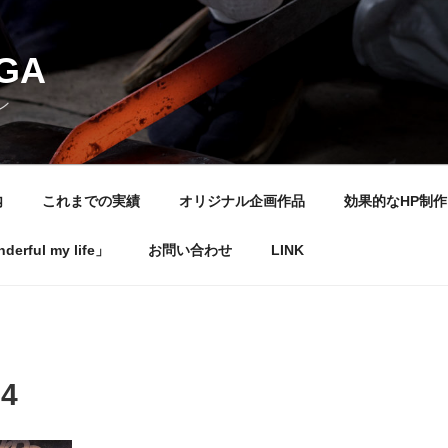
NGA
ン
内
これまでの実績
オリジナル企画作品
効果的なHP制作
rful my life」
お問い合わせ
LINK
94