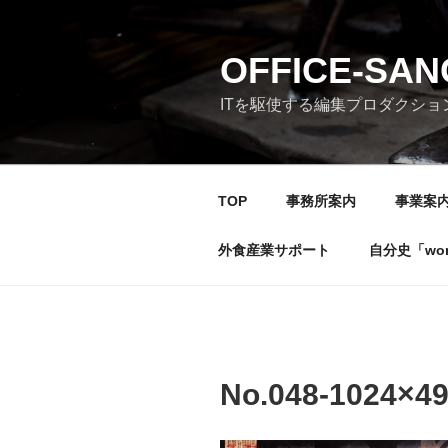
コ
ン
テ
OFFICE-SA
ン
ITを駆使する編集プロダクショ
ツ
へ
ス
キ
TOP
事務所案内
事業案
ッ
プ
外食産業サポート
自分史「wonde
No.048-1024×4