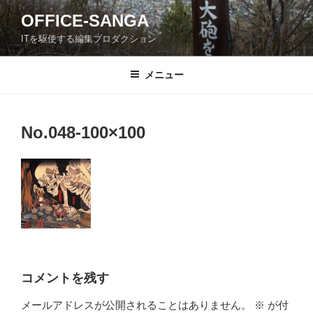
コ
OFFICE-SANGA
ン
ITを駆使する編集プロダクション
テ
ン
ツ
メニュー
へ
ス
キ
No.048-100×100
ッ
プ
コメントを残す
メールアドレスが公開されることはありません。
※
が付