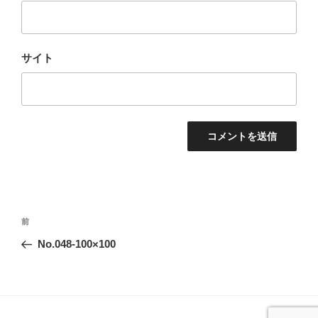
サイト
投
前
前
稿
の
No.048-100×100
ナ
投
ビ
稿
ゲ
ー