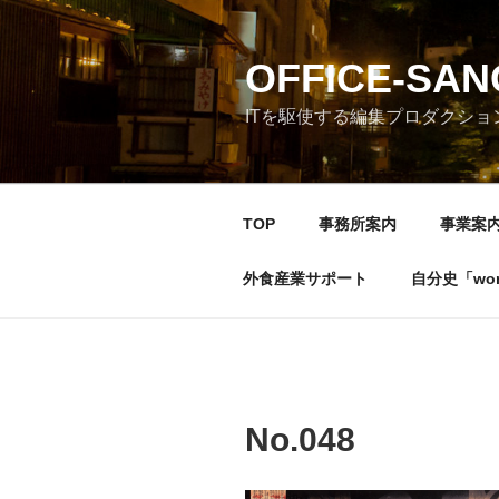
コ
ン
テ
OFFICE-SA
ン
ITを駆使する編集プロダクショ
ツ
へ
ス
キ
TOP
事務所案内
事業案
ッ
プ
外食産業サポート
自分史「wonde
No.048