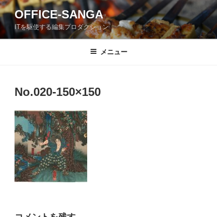
コ
OFFICE-SANGA
ン
ITを駆使する編集プロダクション
テ
ン
ツ
メニュー
へ
ス
キ
No.020-150×150
ッ
プ