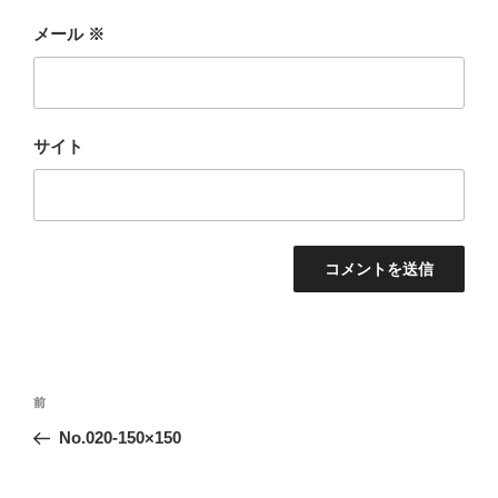
メール
※
サイト
投
前
前
稿
の
No.020-150×150
ナ
投
ビ
稿