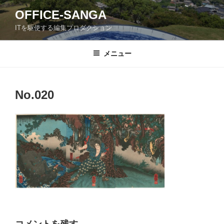
コ
OFFICE-SANGA
ン
ITを駆使する編集プロダクション
テ
ン
ツ
メニュー
へ
ス
キ
No.020
ッ
プ