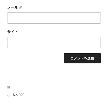
メール
※
サイト
投
前
前
稿
の
No.020
ナ
投
ビ
稿