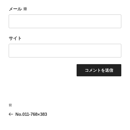
メール
※
サイト
投
前
前
稿
の
No.011-768×383
ナ
投
ビ
稿