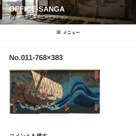
コ
OFFICE-SANGA
ン
ITを駆使する編集プロダクション
テ
ン
ツ
メニュー
へ
ス
キ
No.011-768×383
ッ
プ
コメントを残す