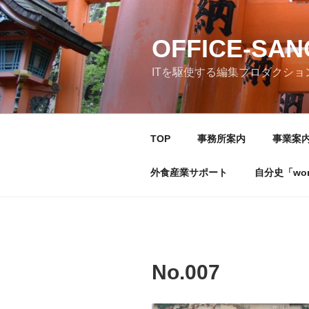
コ
ン
テ
OFFICE-SA
ン
ITを駆使する編集プロダクショ
ツ
へ
ス
キ
TOP
事務所案内
事業案
ッ
プ
外食産業サポート
自分史「wonde
No.007