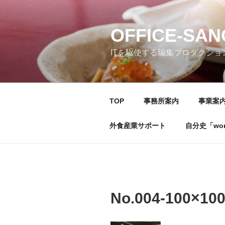
コ
ン
テ
OFFICE-SA
ン
ITを駆使する編集プロダクショ
ツ
へ
ス
キ
TOP
事務所案内
事業案
ッ
プ
外食産業サポート
自分史「wonde
No.004-100×10