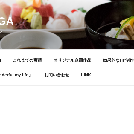
NGA
ン
内
これまでの実績
オリジナル企画作品
効果的なHP制作
rful my life」
お問い合わせ
LINK
0