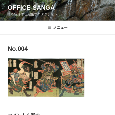
コ
OFFICE-SANGA
ン
ITを駆使する編集プロダクション
テ
ン
ツ
メニュー
へ
ス
キ
No.004
ッ
プ