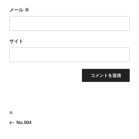
メール
※
サイト
投
前
前
稿
の
No.004
ナ
投
ビ
稿