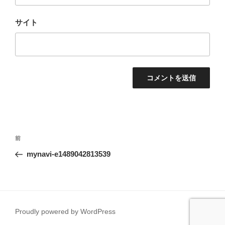
サイト
投
前
前
稿
の
mynavi-e1489042813539
ナ
投
ビ
稿
ゲ
ー
Proudly powered by WordPress
シ