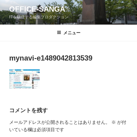
コ
OFFICE-SANGA
ン
ITを駆使する編集プロダクション
テ
ン
ツ
メニュー
へ
ス
キ
mynavi-e1489042813539
ッ
プ
コメントを残す
メールアドレスが公開されることはありません。
※
が付
いている欄は必須項目です