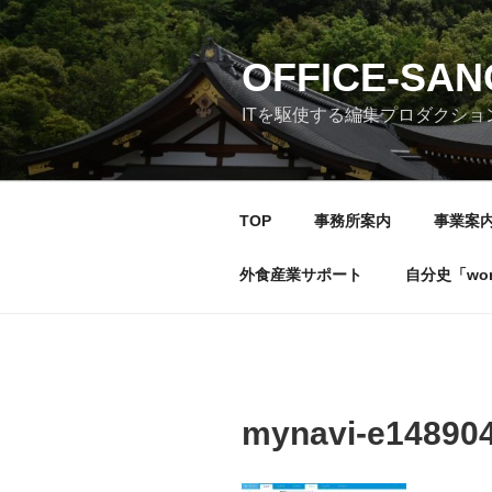
コ
ン
テ
OFFICE-SA
ン
ITを駆使する編集プロダクショ
ツ
へ
ス
キ
TOP
事務所案内
事業案
ッ
プ
外食産業サポート
自分史「wonde
mynavi-e14890