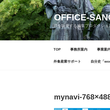
コ
ン
テ
OFFICE-SA
ン
ITを駆使する編集プロダクショ
ツ
へ
ス
キ
TOP
事務所案内
事業案
ッ
プ
外食産業サポート
自分史「wonde
mynavi-768×48