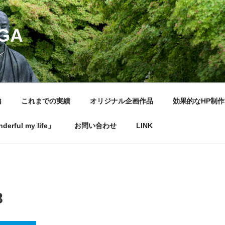
NGA
ン
内
これまでの実績
オリジナル企画作品
効果的なHP制作
rful my life」
お問い合わせ
LINK
8