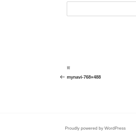
投
前
前
稿
の
mynavi-768×488
投
ナ
稿
ビ
ゲ
ー
Proudly powered by WordPress
シ