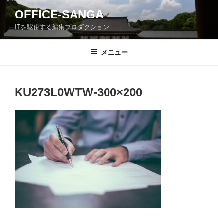
コ
OFFICE-SANGA
ン
ITを駆使する編集プロダクション
テ
ン
ツ
メニュー
へ
ス
キ
KU273L0WTW-300×200
ッ
プ