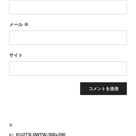
メール
※
サイト
投
前
前
稿
の
KU273L0WTW-300×200