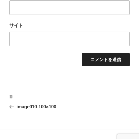
サイト
投
前
前
稿
の
image010-100×100
ナ
投
ビ
稿
ゲ
ー