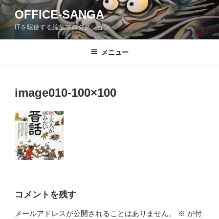
コ
OFFICE-SANGA
ン
ITを駆使する編集プロダクション
テ
ン
ツ
メニュー
へ
ス
キ
image010-100×100
ッ
プ
コメントを残す
メールアドレスが公開されることはありません。
※
が付