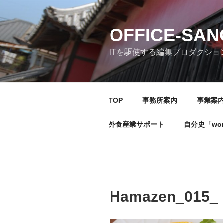
コ
ン
テ
OFFICE-SA
ン
ITを駆使する編集プロダクショ
ツ
へ
ス
キ
TOP
事務所案内
事業案
ッ
プ
外食産業サポート
自分史「wonde
Hamazen_015_