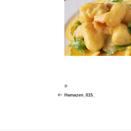
投
前
前
稿
の
Hamazen_015_
投
ナ
稿
ビ
ゲ