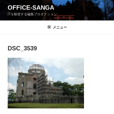
コ
OFFICE-SANGA
ン
ITを駆使する編集プロダクション
テ
ン
ツ
メニュー
へ
ス
キ
DSC_3539
ッ
プ