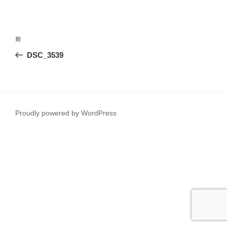
投
前
前
稿
の
DSC_3539
ナ
投
ビ
稿
ゲ
ー
Proudly powered by WordPress
シ
ョ
ン