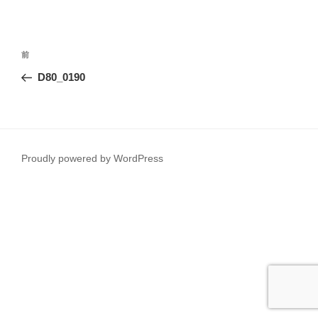
投
前
前
稿
の
D80_0190
ナ
投
ビ
稿
ゲ
ー
Proudly powered by WordPress
シ
ョ
ン