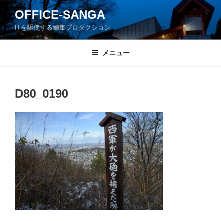
コ
OFFICE-SANGA
ン
ITを駆使する編集プロダクション
テ
ン
ツ
メニュー
へ
ス
キ
D80_0190
ッ
プ