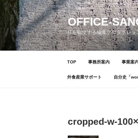
コ
ン
テ
OFFICE-SA
ン
ITを駆使する編集プロダクショ
ツ
へ
ス
キ
TOP
事務所案内
事業案
ッ
プ
外食産業サポート
自分史「wonde
cropped-w-100