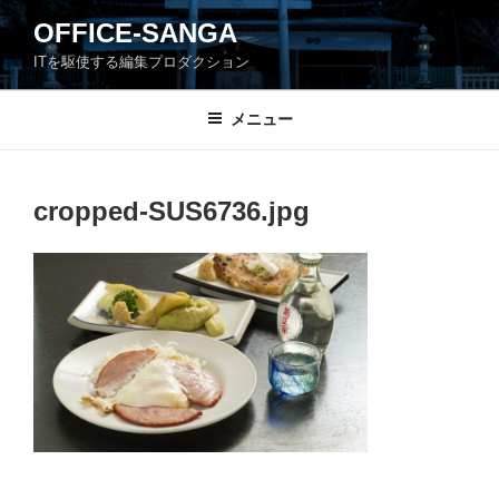
コ
OFFICE-SANGA
ン
ITを駆使する編集プロダクション
テ
ン
ツ
メニュー
へ
ス
キ
cropped-SUS6736.jpg
ッ
プ