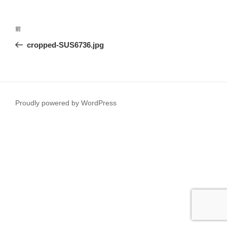
投
前
前
稿
の
cropped-SUS6736.jpg
ナ
投
ビ
稿
ゲ
ー
Proudly powered by WordPress
シ
ョ
ン