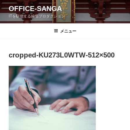
コ
OFFICE-SANGA
ン
ITを駆使する編集プロダクション
テ
ン
ツ
メニュー
へ
ス
キ
cropped-KU273L0WTW-512×500
ッ
プ