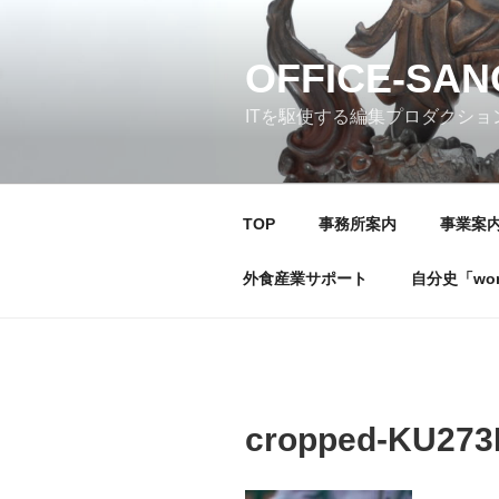
コ
ン
テ
OFFICE-SA
ン
ITを駆使する編集プロダクショ
ツ
へ
ス
キ
TOP
事務所案内
事業案
ッ
プ
外食産業サポート
自分史「wonde
cropped-KU27