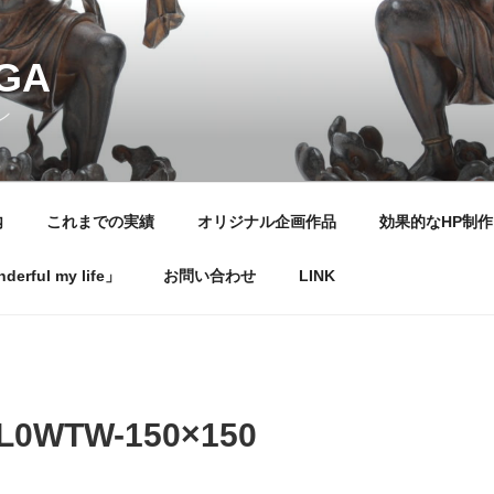
NGA
ン
内
これまでの実績
オリジナル企画作品
効果的なHP制作
rful my life」
お問い合わせ
LINK
3L0WTW-150×150