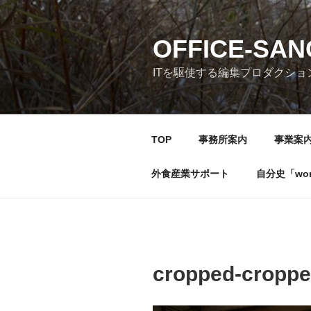
コ
ン
テ
OFFICE-SA
ン
ITを駆使する編集プロダクショ
ツ
へ
ス
キ
TOP
事務所案内
事業案
ッ
プ
外食産業サポート
自分史「wonde
cropped-croppe