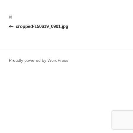
投
前
前
稿
の
cropped-150619_0901.jpg
ナ
投
ビ
稿
ゲ
ー
Proudly powered by WordPress
シ
ョ
ン