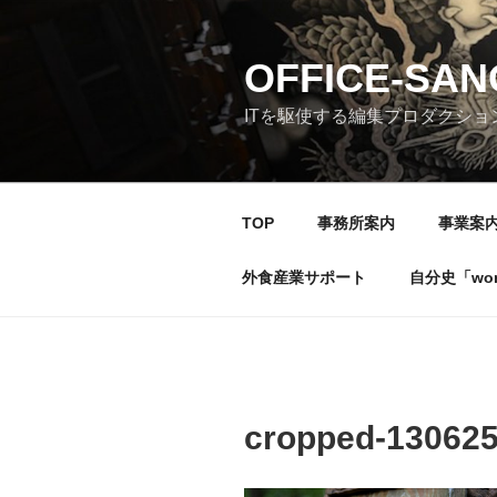
コ
ン
テ
OFFICE-SA
ン
ITを駆使する編集プロダクショ
ツ
へ
ス
キ
TOP
事務所案内
事業案
ッ
プ
外食産業サポート
自分史「wonde
cropped-130625