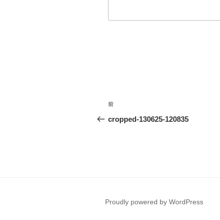
投
前
前
稿
の
cropped-130625-120835
投
ナ
稿
ビ
ゲ
ー
Proudly powered by WordPress
シ