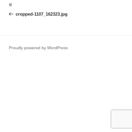
投
前
前
稿
の
cropped-1107_162323.jpg
ナ
投
ビ
稿
ゲ
ー
Proudly powered by WordPress
シ
ョ
ン