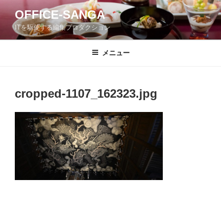
コ
OFFICE-SANGA
ン
ITを駆使する編集プロダクション
テ
ン
ツ
メニュー
へ
ス
キ
cropped-1107_162323.jpg
ッ
プ