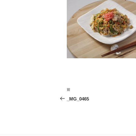
投
前
前
稿
の
_MG_0465
投
ナ
稿
ビ
ゲ