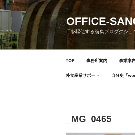
コ
ン
テ
OFFICE-SA
ン
ITを駆使する編集プロダクショ
ツ
へ
ス
キ
TOP
事務所案内
事業案
ッ
プ
外食産業サポート
自分史「wonde
_MG_0465