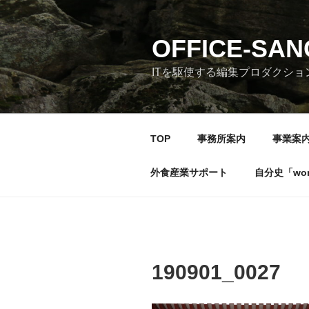
コ
ン
テ
OFFICE-SA
ン
ITを駆使する編集プロダクショ
ツ
へ
ス
キ
TOP
事務所案内
事業案
ッ
プ
外食産業サポート
自分史「wonde
190901_0027