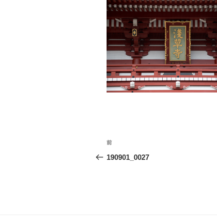
投
前
前
稿
の
190901_0027
投
ナ
稿
ビ
ゲ