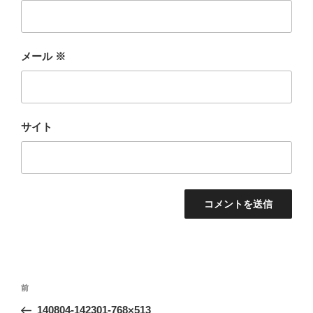
メール
※
サイト
投
前
前
稿
の
140804-142301-768×513