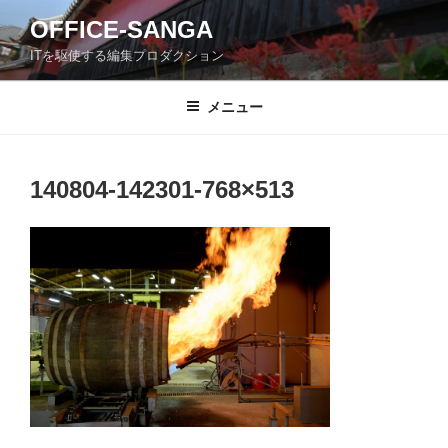
コ
OFFICE-SANGA
ン
ITを駆使する編集プロダクション
テ
ン
ツ
メニュー
へ
ス
キ
140804-142301-768×513
ッ
プ