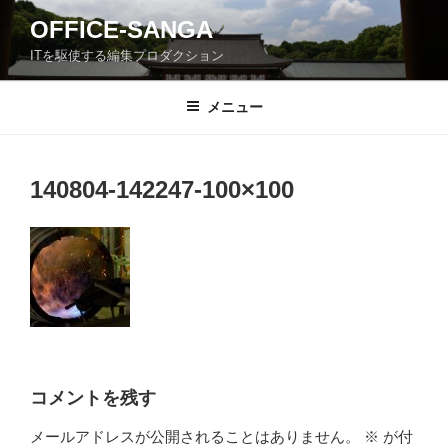
コ
OFFICE-SANGA
ン
ITを駆使する編集プロダクション
テ
ン
ツ
メニュー
へ
ス
キ
140804-142247-100×100
ッ
プ
コメントを残す
メールアドレスが公開されることはありません。
※
が付