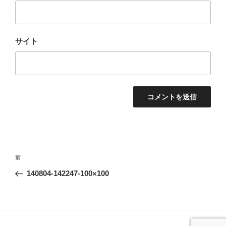
サイト
投
前
前
稿
の
140804-142247-100×100
ナ
投
ビ
稿
ゲ
ー