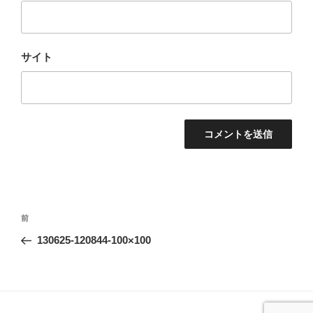
サイト
投
前
前
稿
の
130625-120844-100×100
ナ
投
ビ
稿
ゲ
ー