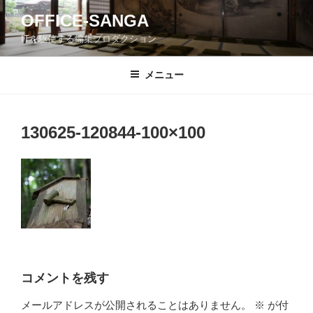
コ
OFFICE-SANGA
ン
ITを駆使する編集プロダクション
テ
ン
ツ
メニュー
へ
ス
キ
130625-120844-100×100
ッ
プ
コメントを残す
メールアドレスが公開されることはありません。
※
が付