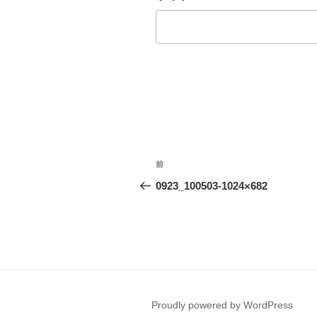
投
前
前
稿
の
0923_100503-1024×682
投
ナ
稿
ビ
ゲ
ー
Proudly powered by WordPress
シ