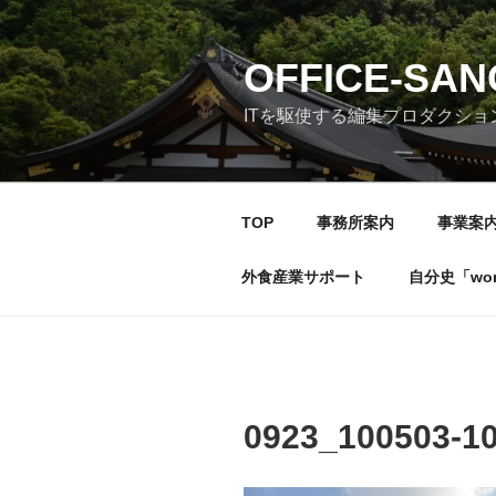
コ
ン
テ
OFFICE-SA
ン
ITを駆使する編集プロダクショ
ツ
へ
ス
キ
TOP
事務所案内
事業案
ッ
プ
外食産業サポート
自分史「wonde
0923_100503-1