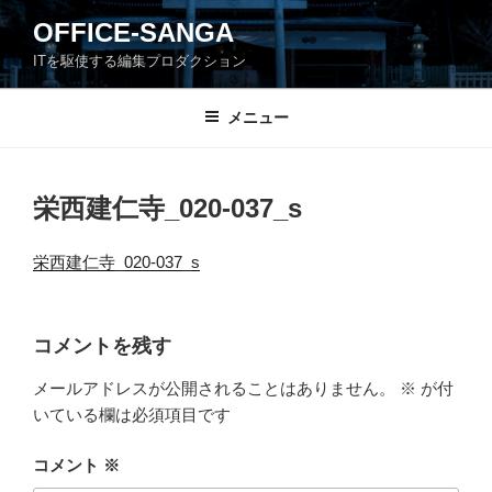
コ
OFFICE-SANGA
ン
ITを駆使する編集プロダクション
テ
ン
ツ
メニュー
へ
ス
キ
栄西建仁寺_020-037_s
ッ
プ
栄西建仁寺_020-037_s
コメントを残す
メールアドレスが公開されることはありません。
※
が付
いている欄は必須項目です
コメント
※