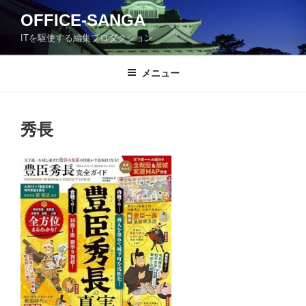
コ
OFFICE-SANGA
ン
ITを駆使する編集プロダクション
テ
ン
ツ
メニュー
へ
ス
キ
秀長
ッ
プ