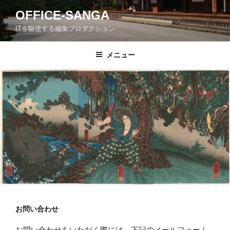
コ
OFFICE-SANGA
ン
ITを駆使する編集プロダクション
テ
ン
ツ
メニュー
へ
ス
キ
ッ
プ
お問い合わせ
お問い合わせをいただく際には、下記のメールフォーム